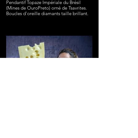
Pendantif Topaze Impériale du Brésil
(Mines de OuroPreto) orné de Tsavrites.
Boucles d'oreille diamants taille brillant.
Créations Philippe Rullière
Tiphaine - Fromagerie
Verdot
Boucle d'oreille Tsavorites du Kénya
(Mines de Mkuki) et diamants.
Bague Tsavotite du Kénya (Mines de